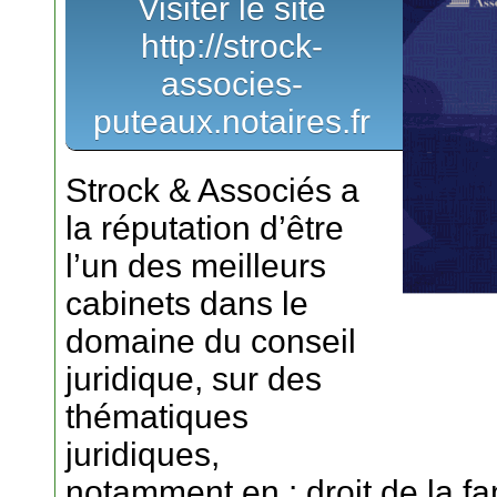
Visiter le site
http://strock-
associes-
puteaux.notaires.fr
Strock & Associés a
la réputation d’être
l’un des meilleurs
cabinets dans le
domaine du conseil
juridique, sur des
thématiques
juridiques,
notamment en : droit de la fa