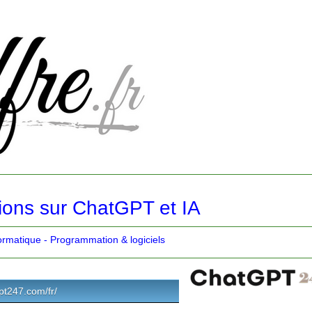
ions sur ChatGPT et IA
ormatique - Programmation & logiciels
gpt247.com/fr/