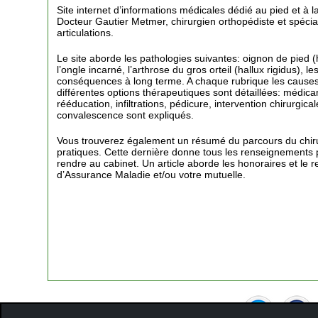
Site internet d’informations médicales dédié au pied et à la 
Docteur Gautier Metmer, chirurgien orthopédiste et spécia
articulations.
Le site aborde les pathologies suivantes: oignon de pied 
l’ongle incarné, l’arthrose du gros orteil (hallux rigidus), l
conséquences à long terme. A chaque rubrique les causes
différentes options thérapeutiques sont détaillées: médic
rééducation, infiltrations, pédicure, intervention chirurgica
convalescence sont expliqués.
Vous trouverez également un résumé du parcours du chiru
pratiques. Cette dernière donne tous les renseignements 
rendre au cabinet. Un article aborde les honoraires et le
d’Assurance Maladie et/ou votre mutuelle.