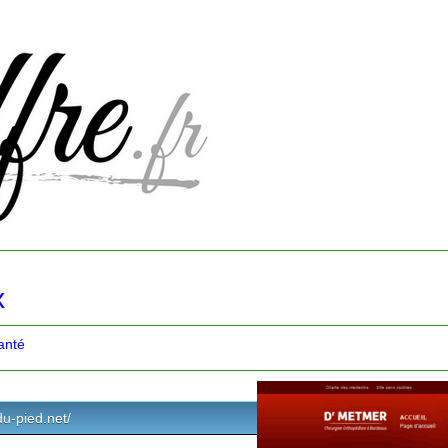
x
anté
-du-pied.net/