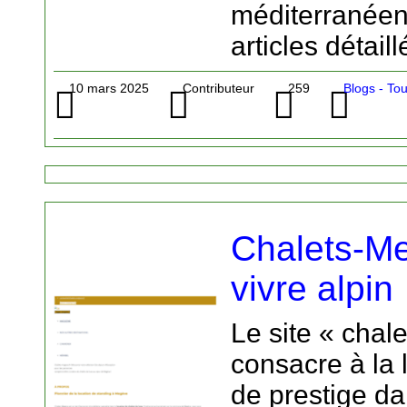
méditerranéen
articles détaill
10 mars 2025
Contributeur
259
Blogs - To
Chalets-Meg
vivre alpin
Le site « chal
consacre à la 
de prestige da