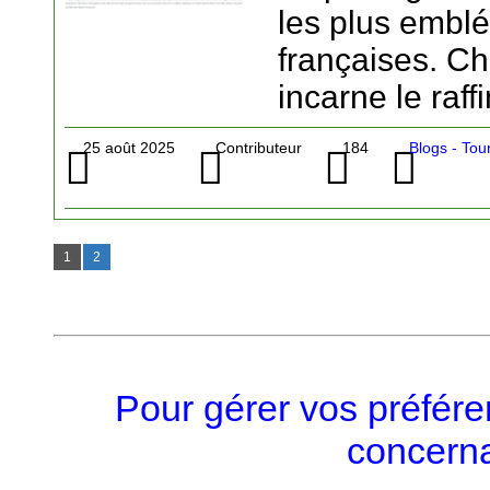
les plus embl
françaises. C
incarne le raf
25 août 2025
Contributeur
184
Blogs - Tou
1
2
Pour gérer vos préfére
concerna