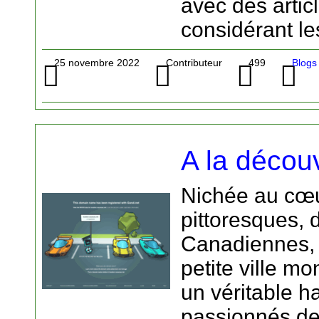
avec des artic
considérant les
25 novembre 2022
Contributeur
499
Blogs
A la décou
Nichée au cœ
pittoresques,
Canadiennes, 
petite ville m
un véritable h
passionnés de 