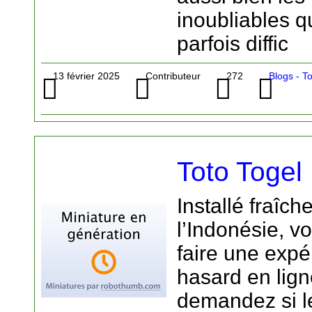
inoubliables q
parfois diffic
13 février 2025
Contributeur
272
Blogs - T
Toto Togel
Installé fraîc
l’Indonésie, v
faire une expé
hasard en lig
demandez si le