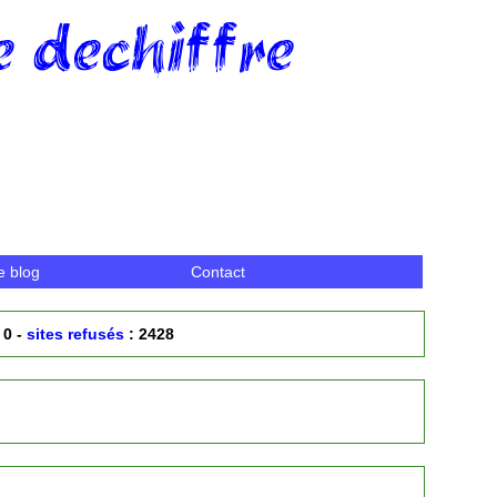
 dechiffre
e blog
Contact
 0 -
sites refusés
: 2428