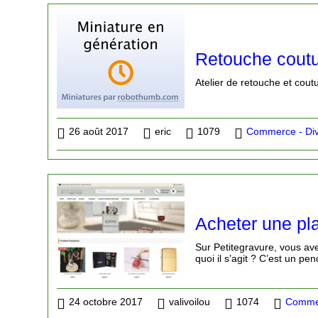
Retouche coutu
Atelier de retouche et cout
26 août 2017
eric
1079
Commerce - Di
Acheter une pla
Sur Petitegravure, vous ave
quoi il s’agit ? C’est un pe
24 octobre 2017
valivoilou
1074
Commer