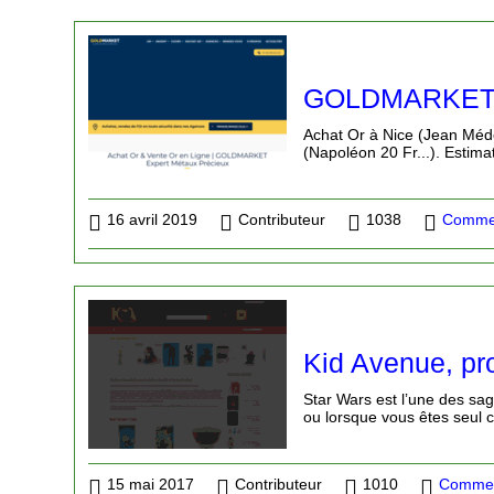
GOLDMARKET –
Achat Or à Nice (Jean Méde
(Napoléon 20 Fr...). Estima
16 avril 2019
Contributeur
1038
Commer
Kid Avenue, pr
Star Wars est l’une des sa
ou lorsque vous êtes seul c
15 mai 2017
Contributeur
1010
Commer