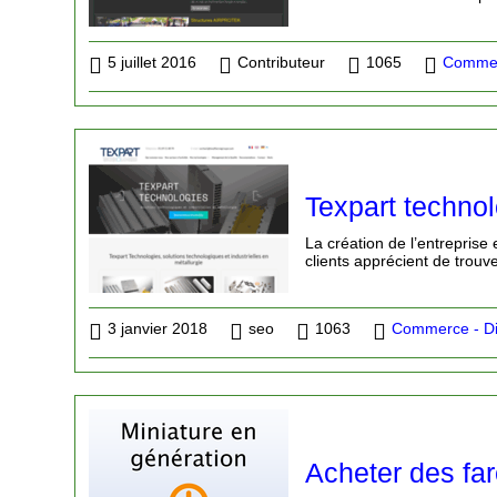
5 juillet 2016
Contributeur
1065
Commer
Texpart technol
La création de l’entreprise 
clients apprécient de trouv
3 janvier 2018
seo
1063
Commerce - Di
Acheter des far