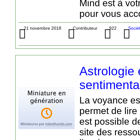
Mind est à vot
pour vous ac
21 novembre 2018
Contributeur
922
Socié
Astrologie
sentimenta
La voyance est
permet de lire 
est possible d
site des resso