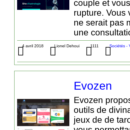
couple et vous
rupture. Vous
ne serait pas m
une consultat
4 avril 2018
Lionel Dehoui
1111
Sociétés -
Evozen
Evozen propo
outils de divi
jeux de de tar
vous permettan