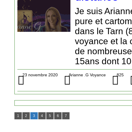
Je suis Ariann
pure et cartom
dans le Tarn (8
voyance et la
de nombreuse
15ans dont 10
23 novembre 2020
Arianne .G Voyance
825
1
2
3
4
5
6
7