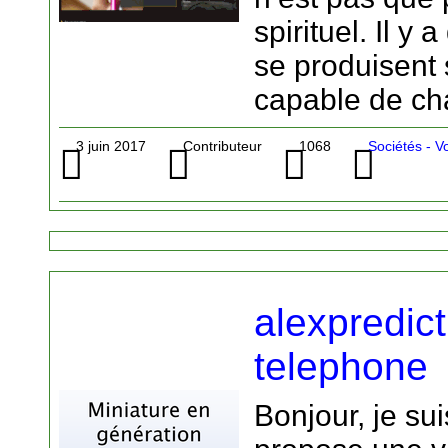
spirituel. Il y
se produisent 
capable de ch
3 juin 2017
Contributeur
1068
Sociétés - 
alexpredic
telephone
Bonjour, je su