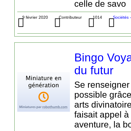
celle de savo
9 février 2020
Contributeur
1014
Sociétés 
Bingo Voya
du futur
Se renseigner 
possible grâce
arts divinatoir
faisait appel 
aventure, la 