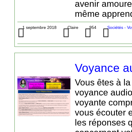
avenir amoure
même apprendre
1 septembre 2018
Claire
954
Sociétés - V
Voyance au
Vous êtes à la
voyance audio
voyante compr
vous écouter e
les réponses 