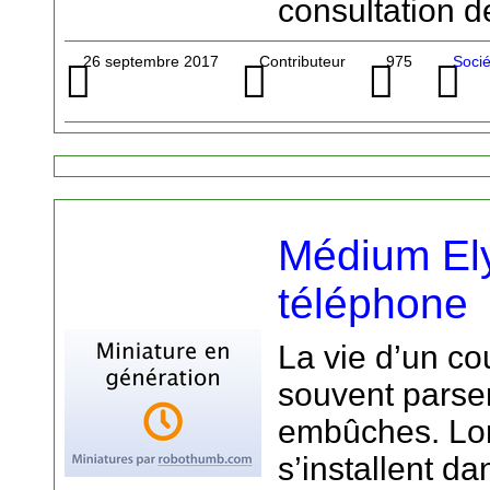
consultation d
26 septembre 2017
Contributeur
975
Soci
Médium El
téléphone
La vie d’un co
souvent parse
embûches. Lo
s’installent d