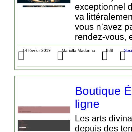
exceptionnel 
va littéraleme
vous n’avez p
rendez-vous, e
14 février 2019
Mariella Madonna
888
Soc
Boutique É
ligne
Les arts divina
depuis des t