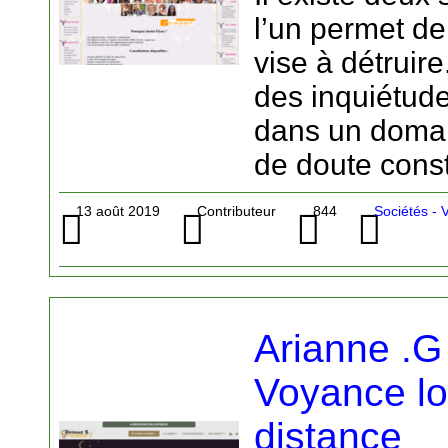
l’un permet de 
vise à détruir
des inquiétude
dans un domain
de doute const
13 août 2019
Contributeur
844
Sociétés -
Arianne .G
Voyance lo
distance