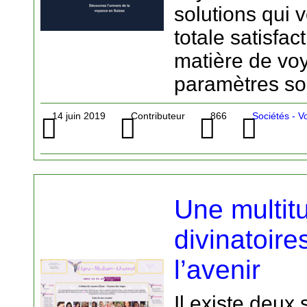
solutions qui 
totale satisfac
matière de vo
paramètres so
14 juin 2019
Contributeur
866
Sociétés - 
Une multit
divinatoire
l’avenir
Il existe deux 