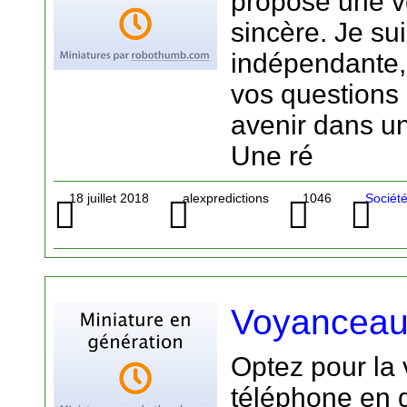
propose une v
sincère. Je su
indépendante,
vos questions
avenir dans u
Une ré
18 juillet 2018
alexpredictions
1046
Sociét
Voyanceaud
Optez pour la
téléphone en d