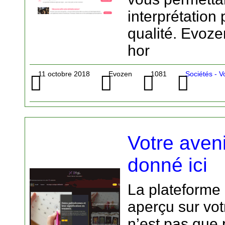
interprétation
qualité. Evoz
hor
11 octobre 2018
Evozen
1081
Sociétés - 
Votre aveni
donné ici
La plateforme
aperçu sur vo
n’est pas que 