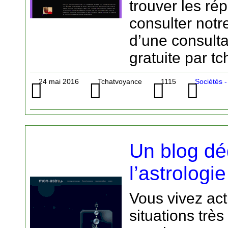
trouver les r
consulter notr
d’une consult
gratuite par tc
24 mai 2016
Tchatvoyance
1115
Sociétés 
Un blog dé
l’astrologie
Vous vivez ac
situations très