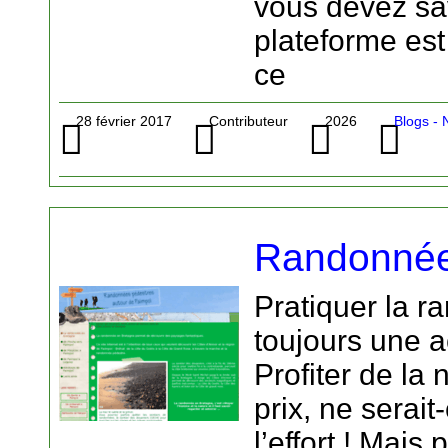
vous devez sav
plateforme est
ce
28 février 2017
Contributeur
2026
Blogs - 
Randonnée
Pratiquer la r
toujours une ac
Profiter de la 
prix, ne serait
l’effort ! Mai