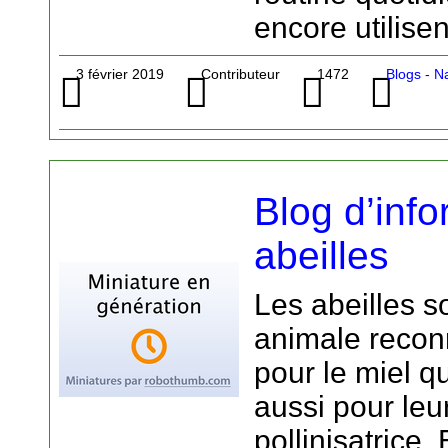
encore utilise
3 février 2019
Contributeur
1472
Blogs - N
Blog d’info
abeilles
Les abeilles 
animale reco
pour le miel qu
aussi pour leu
pollinisatrice. 