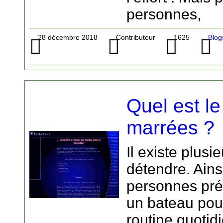
personnes,
28 décembre 2018
Contributeur
1625
Blog
Quel est l
marrées ?
Il existe plus
détendre. Ain
personnes pré
un bateau pour
routine quotid