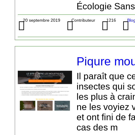
Écologie Sans
20 septembre 2019
Contributeur
1216
Blog
Piqure mou
Il paraît que c
insectes qui s
les plus à cra
ne les voyiez v
et ont fini de f
cas des m