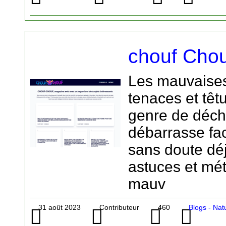
chouf Chou
Les mauvaises
tenaces et têt
genre de déch
débarrasse fa
sans doute déj
astuces et mé
mauv
31 août 2023
Contributeur
460
Blogs - Nat