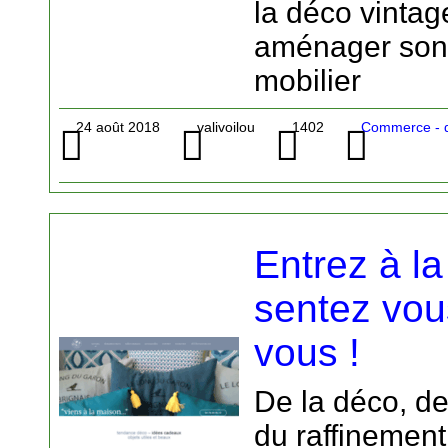
la déco vintag
aménager son 
mobilier
24 août 2018
valivoilou
1402
Commerce - d
Entrez à l
sentez vo
vous !
De la déco, de
du raffinement