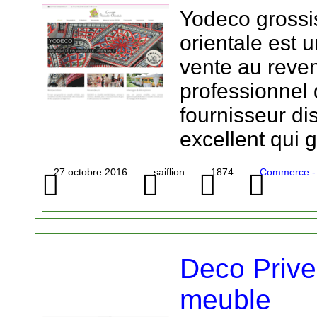
Yodeco grossis
orientale est un
vente au reve
professionnel 
fournisseur di
excellent qui g
27 octobre 2016
saiflion
1874
Commerce - 
Deco Prive,
meuble