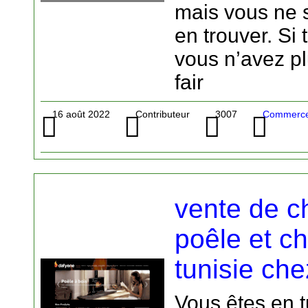
mais vous ne 
en trouver. Si t
vous n’avez p
fair
16 août 2022
Contributeur
3007
Commerce 
vente de c
poêle et c
tunisie ch
Vous êtes en t