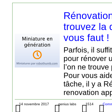
Rénovation
trouvez la 
vous faut !
Parfois, il suff
pour rénover 
l’on ne trouve
Pour vous aider
tâche, il y a 
renovation ap
14 novembre 2017
genius labs
1514
Comme