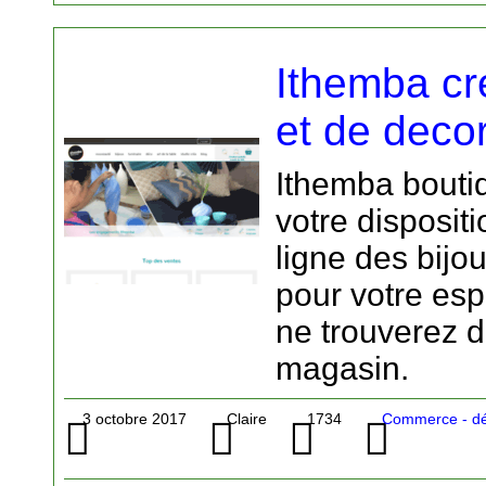
Ithemba cr
et de decor
Ithemba bouti
votre disposit
ligne des bijo
pour votre es
ne trouverez 
magasin.
3 octobre 2017
Claire
1734
Commerce - dé