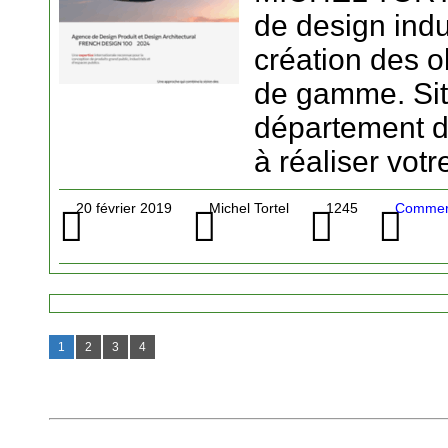
de design indu
création des o
de gamme. Sit
département de
à réaliser votr
20 février 2019
Michel Tortel
1245
Commerc
1
2
3
4