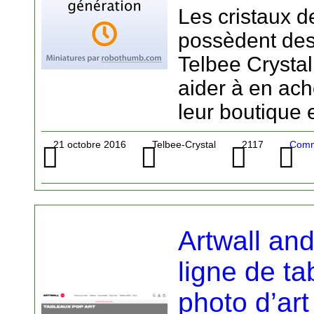
Les cristaux d
possèdent des 
Telbee Crysta
aider à en ach
leur boutique
21 octobre 2016
Telbee-Crystal
2117
Comm
Artwall an
ligne de ta
photo d’art