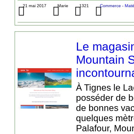
21 mai 2017
Marie
1321
Commerce - Matér
Le magasin
Mountain S
incontourn
À Tignes le Lac
posséder de b
de bonnes vac
quelques mètr
Palafour, Moun