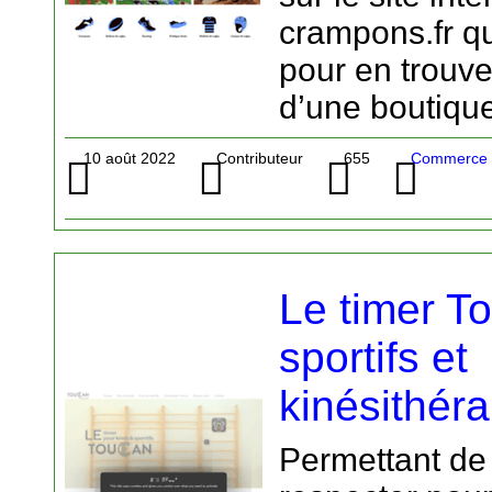
crampons.fr q
pour en trouver.
d’une boutique
10 août 2022
Contributeur
655
Commerce -
Le timer T
sportifs et
kinésithér
Permettant de 