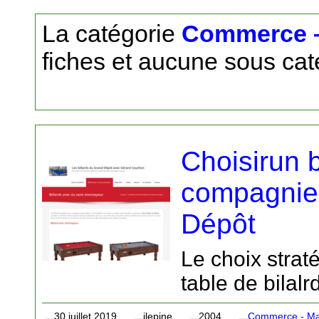
La catégorie
Commerce – 
fiches et aucune sous cat
Choisirun b
compagnie
Dépôt
Le choix stra
table de bilalr
30 juillet 2019
jlepine
2004
Commerce - Mat