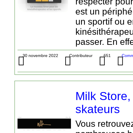
respecter pour 
est un périphé
un sportif ou 
kinésithérapeu
passer. En eff
30 novembre 2022
Contributeur
651
Comme
Milk Store,
skateurs
Vous retrouvez