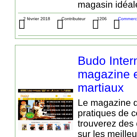
magasin idéal
2 février 2018
Contributeur
1206
Commerce 
Budo Inter
magazine e
martiaux
Le magazine d
pratiques de 
trouverez des 
sur les meille