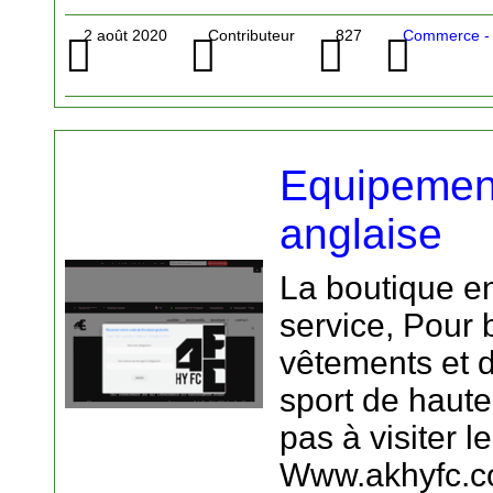
2 août 2020
Contributeur
827
Commerce - M
Equipemen
anglaise
La boutique en
service, Pour 
vêtements et 
sport de haute 
pas à visiter le
Www.akhyfc.co