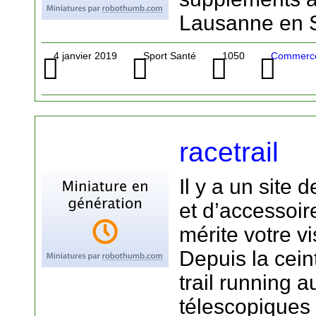
Lausanne en 
4 janvier 2019
Sport Santé
1050
Commerce 
racetrail
Il y a un site 
et d’accessoire
mérite votre v
Depuis la cein
trail running 
télescopiques