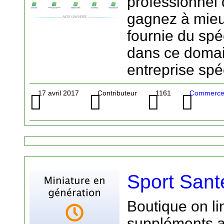
professionnel 
gagnez à mieux
fournie du spé
dans ce domain
entreprise spé
17 avril 2017
Contributeur
1161
Commerce -
Sport Sant
Boutique on li
suppléments a