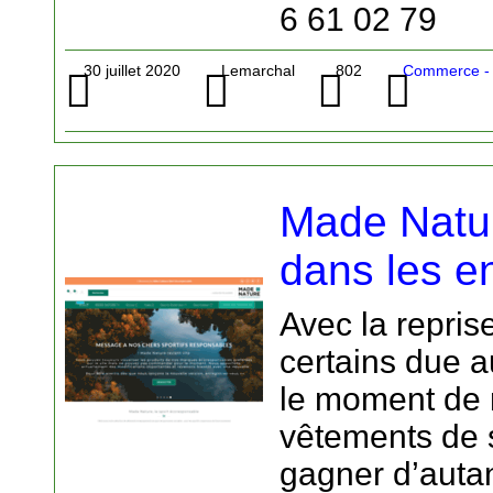
6 61 02 79
30 juillet 2020
Lemarchal
802
Commerce - M
Made Natur
dans les e
Avec la repris
certains due a
le moment de 
vêtements de s
gagner d’autan