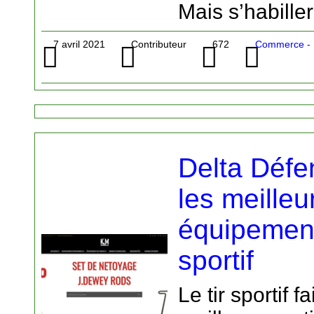
Mais s’habiller
7 avril 2021
Contributeur
672
Commerce - M
Delta Défe
les meilleu
équipements
sportif
Le tir sportif f