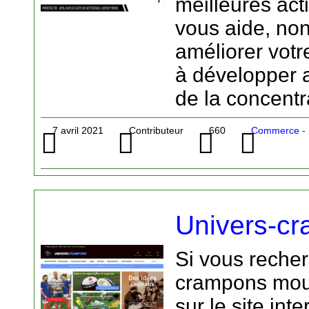
meilleures act
vous aide, no
améliorer votr
à développer 
de la concentra
7 avril 2021
Contributeur
660
Commerce - M
Univers-cr
Si vous recher
crampons moul
sur le site int