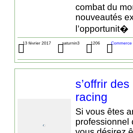
combat du mo
nouveautés ex
l’opportunit�
13 février 2017
saturnin3
1206
Commerce -
s’offrir de
racing
Si vous êtes 
professionnel 
vous désirez ê