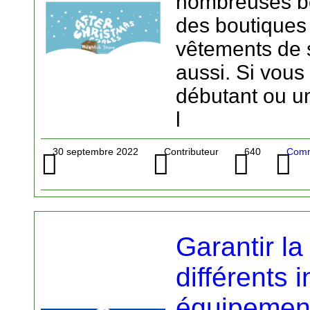
nombreuses bo
des boutiques
vêtements de 
aussi. Si vous
débutant ou un
l
30 septembre 2022
Contributeur
640
Comme
Garantir la
différents i
équipement