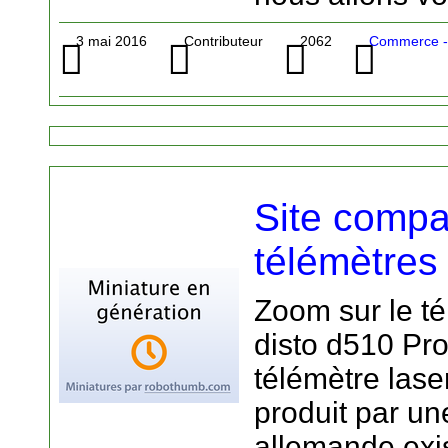
3 mai 2016
Contributeur
2062
Commerce -
Site compa
télémètres 
Zoom sur le té
disto d510 Pr
télémètre lase
produit par un
allemande exis