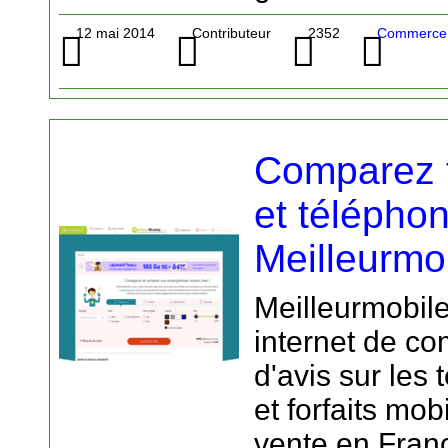
12 mai 2014
Contributeur
2352
Commerce 
Comparez t
et télépho
Meilleurmo
Meilleurmobile
internet de co
d'avis sur les
et forfaits mo
vente en Fran