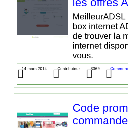
les offres
MeilleurADSL 
box internet 
de trouver la m
internet dispo
vous.
14 mars 2014
Contributeur
3369
Commerce
Code prom
commander