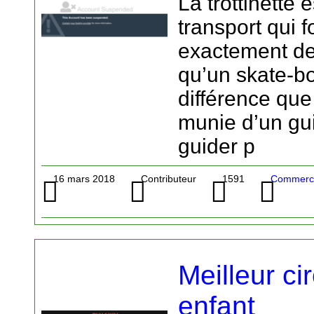
La trottinette
transport qui 
exactement d
qu’un skate-bo
différence que 
munie d’un gu
guider p
16 mars 2018
Contributeur
1591
Commerce
Meilleur ci
enfant