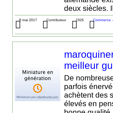
deux siècles. I
8 mai 2017
Contributeur
1926
Commerce -
maroquiner
meilleur gu
De nombreuse
parfois énervé
achètent des s
élevés en pens
bonne qualité,