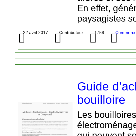
En effet, géné
paysagistes s
22 avril 2017
Contributeur
1758
Commerce 
Guide d’ac
bouilloire
Les bouilloire
électroménag
qui peuvent se