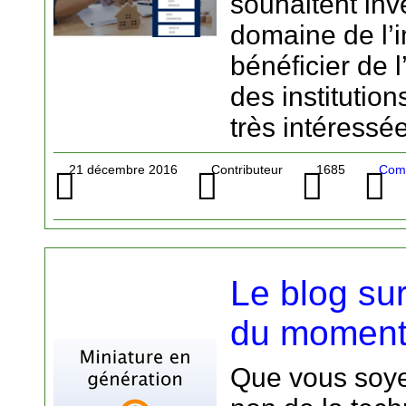
souhaitent inv
domaine de l’
bénéficier de
des institutio
très intéressé
21 décembre 2016
Contributeur
1685
Com
Le blog su
du momen
Que vous soye