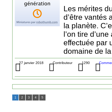
Les mérites d
d’être vantés 
la planète. C’
l’on tire d’un
effectuée par
domaine de la
27 janvier 2018
Contributeur
1290
Commer
1
2
3
4
5