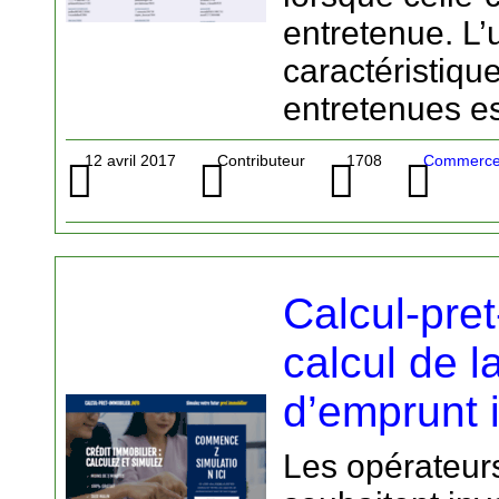
entretenue. L’
caractéristiqu
entretenues es
12 avril 2017
Contributeur
1708
Commerce 
Calcul-pret
calcul de l
d’emprunt 
Les opérateur