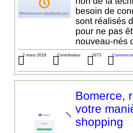
non de la tech
besoin de conn
sont réalisés
pour ne pas êt
nouveau-nés d
2 mars 2018
Contributeur
1673
Commerce 
Bomerce, r
votre maniè
shopping