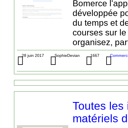
Bomerce l'appl
développée po
du temps et de
courses sur le
organisez, pa
28 juin 2017
SophieDevian
1667
Commerce
Toutes les 
matériels 