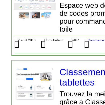
Espace web dé
de codes prom
pour commande
toile
2 août 2018
Contributeur
2467
Commerce 
Classement
tablettes
Trouvez la meil
grâce à Class