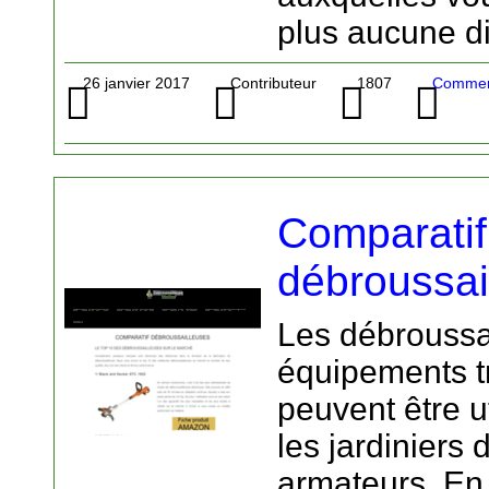
plus aucune dif
26 janvier 2017
Contributeur
1807
Commer
Comparatif
débroussai
Les débroussa
équipements t
peuvent être ut
les jardiniers
armateurs. En 