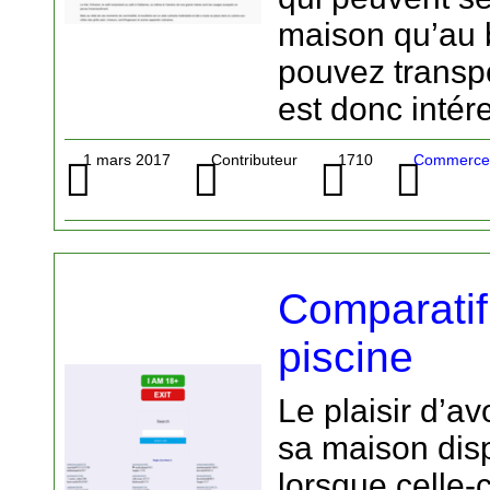
maison qu’au 
pouvez transpo
est donc intér
1 mars 2017
Contributeur
1710
Commerce 
Comparatif
piscine
Le plaisir d’a
sa maison dis
lorsque celle-c