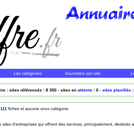
Annuaire
Les catégories
Soumettre son site
L
ire : sites référencés : 8 350 - sites en
attente
: 0 -
sites planifiés
:
t
111
fiches et aucune sous catégorie.
sites d’entreprises qui offrent des services, principalement, destinés a