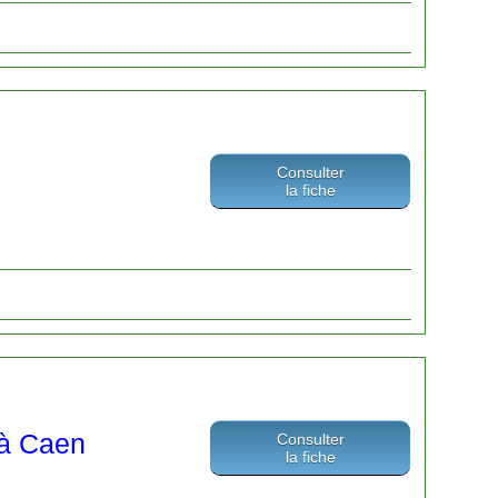
Consulter
la fiche
 à Caen
Consulter
la fiche