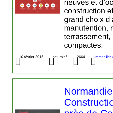
neuves et d’oc
construction e
grand choix d’
manutention, 
terrassement,
compactes,
10 février 2015
saturnin3
2664
Immobilier 
Normandie 
Constructi