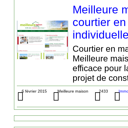
Meilleure 
courtier e
individuell
Courtier en ma
Meilleure mais
efficace pour l
projet de const
6 février 2015
Meilleure maison
2433
Immob