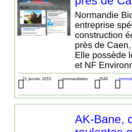
près de Ca
Normandie Bio
entreprise spé
construction é
près de Caen,
Elle possède 
et NF Environ
21 janvier 2015
normandiebio
2540
Immobi
AK-Bane, 