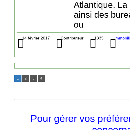
Atlantique. La
ainsi des bure
ou
14 février 2017
Contributeur
1335
Immobili
1
2
3
4
Pour gérer vos préfére
concerna