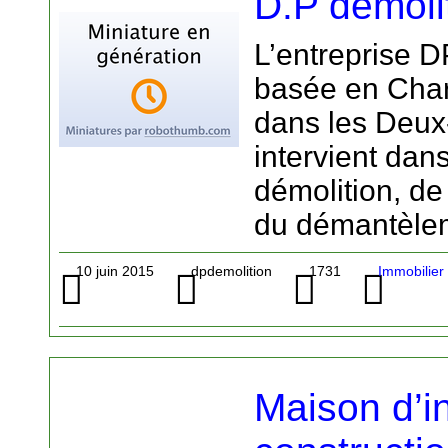
D.P démoli
L’entreprise D
basée en Char
dans les Deux
intervient dan
démolition, de
du démantèlem
10 juin 2015
dpdemolition
1731
Immobilier
Maison d’in