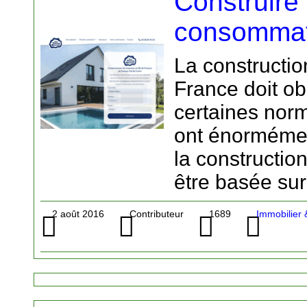
Construire
consommat
La constructi
France doit ob
certaines norm
ont énormémen
la constructio
être basée sur
2 août 2016
Contributeur
1689
Immobilier 