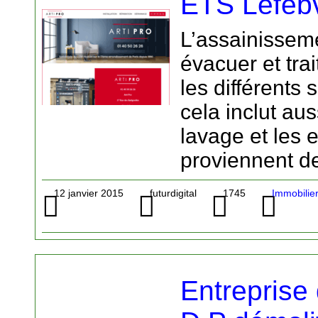
ETS Lefeb
L’assainissem
évacuer et tra
les différents 
cela inclut aus
lavage et les 
proviennent des
12 janvier 2015
futurdigital
1745
Immobilie
Entreprise 