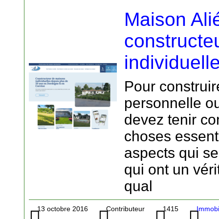
Maison Ali
constructe
individuell
Pour construir
personnelle ou
devez tenir c
choses essenti
aspects qui se
qui ont un véri
qual
13 octobre 2016
Contributeur
1415
Immobil