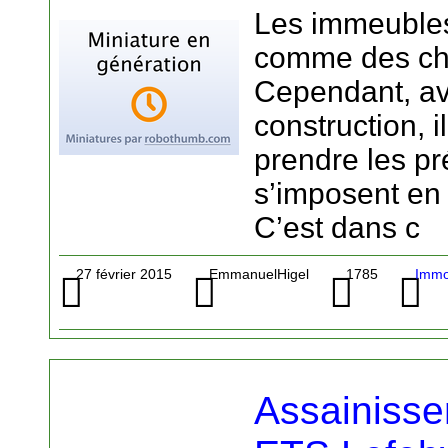
Les immeubles 
comme des ch
Cependant, av
construction, i
prendre les pr
s’imposent en 
C’est dans c
27 février 2015
EmmanuelHigel
1785
Immob
Assainisse